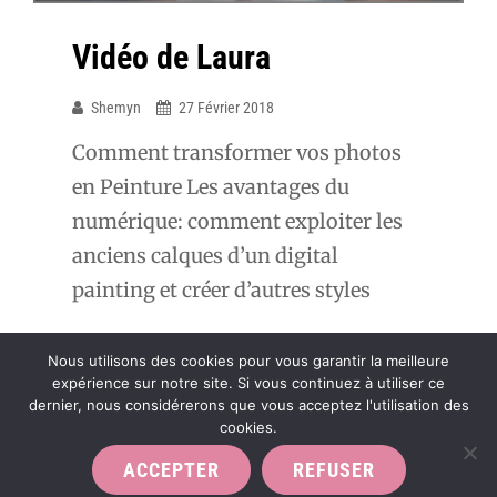
Vidéo de Laura
Shemyn
27 Février 2018
Comment transformer vos photos
en Peinture Les avantages du
numérique: comment exploiter les
anciens calques d’un digital
painting et créer d’autres styles
Nous utilisons des cookies pour vous garantir la meilleure
expérience sur notre site. Si vous continuez à utiliser ce
dernier, nous considérerons que vous acceptez l'utilisation des
cookies.
ACCEPTER
REFUSER
Copyright © 2026
Portfolio
. Tous droits réservés.